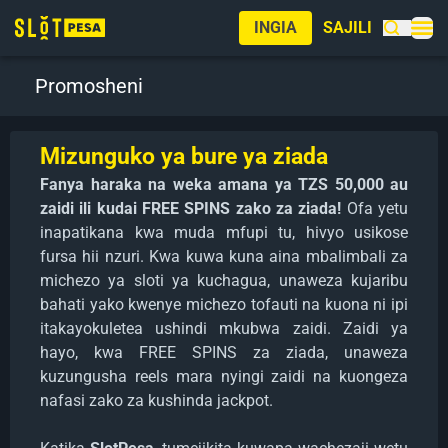
INGIA
SAJILI
Promosheni
Mizunguko ya bure ya ziada
Fanya haraka na weka amana ya TZS 50,000 au
zaidi ili kudai FREE SPINS zako za ziada!
Ofa yetu
inapatikana kwa muda mfupi tu, hivyo usikose
fursa hii nzuri. Kwa kuwa kuna aina mbalimbali za
michezo ya sloti ya kuchagua, unaweza kujaribu
bahati yako kwenye michezo tofauti na kuona ni ipi
itakayokuletea ushindi mkubwa zaidi. Zaidi ya
hayo, kwa FREE SPINS za ziada, unaweza
kuzungusha reels mara nyingi zaidi na kuongeza
nafasi zako za kushinda jackpot.