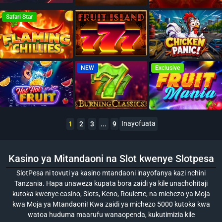
Safari Star
NEW
Exclusive
Inayofuata
1
2
3
...
9
Kasino ya Mitandaoni na Slot kwenye Slotpesa
SlotPesa ni tovuti ya kasino mtandaoni inayofanya kazi nchini
Tanzania. Hapa unaweza kupata bora zaidi ya kile unachohitaji
kutoka kwenye casino, Slots, Keno, Roulette, na michezo ya Moja
kwa Moja ya Mtandaoni! Kwa zaidi ya michezo 5000 kutoka kwa
watoa huduma maarufu wanaopenda, kukutimizia kile