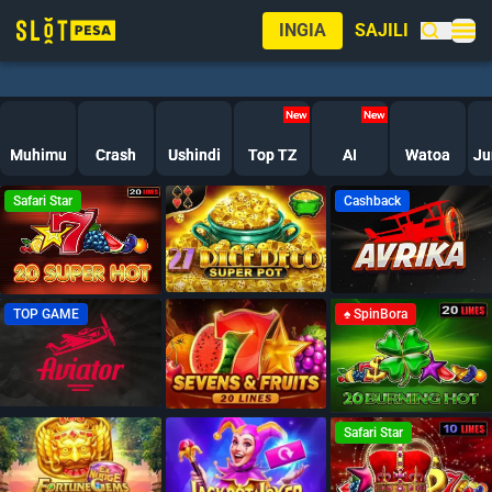
INGIA
SAJILI
New
New
Muhimu
Crash
Ushindi
Top TZ
AI
Watoa
Ju
Safari Star
Cashback
TOP GAME
♠️ SpinBora
Safari Star