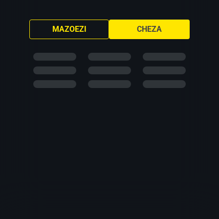
MAZOEZI
CHEZA