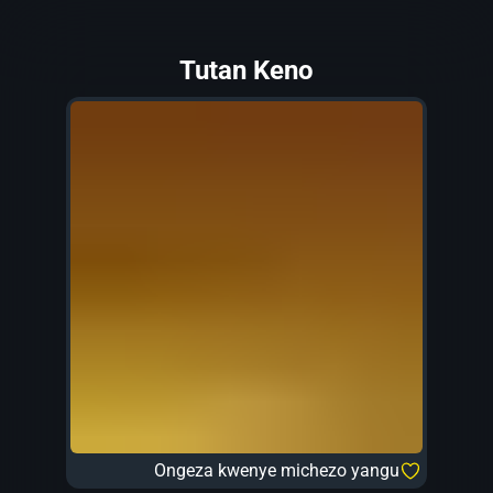
Tutan Keno
Ongeza kwenye michezo yangu