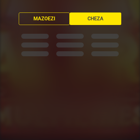
MAZOEZI
CHEZA