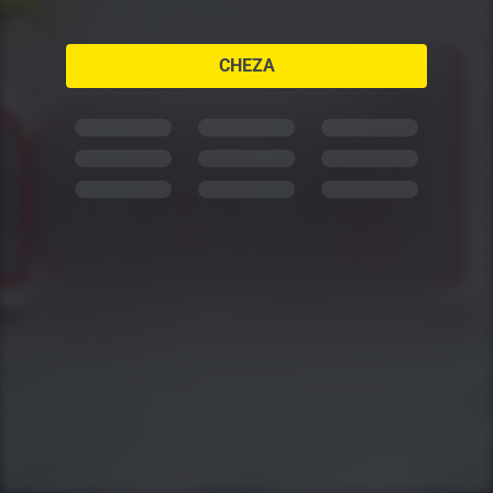
CHEZA