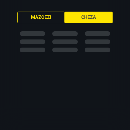
MAZOEZI
CHEZA