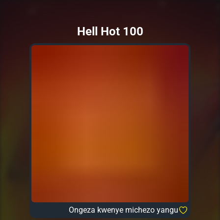
Hell Hot 100
Ongeza kwenye michezo yangu