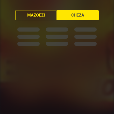
MAZOEZI
CHEZA