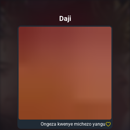
Daji
Ongeza kwenye michezo yangu