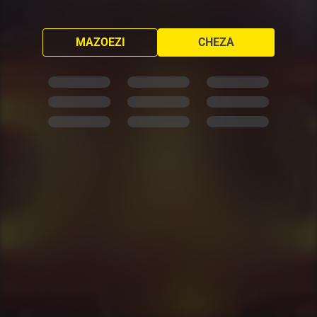
MAZOEZI
CHEZA