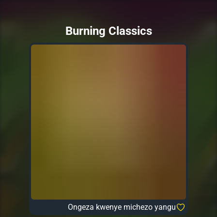
Burning Classics
Ongeza kwenye michezo yangu