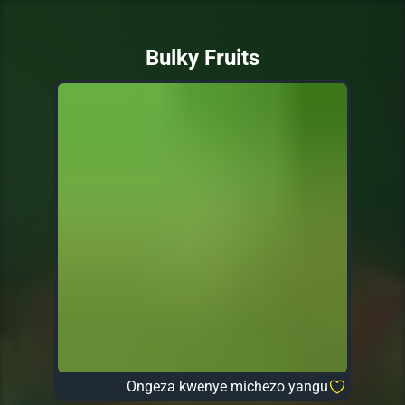
Bulky Fruits
Ongeza kwenye michezo yangu