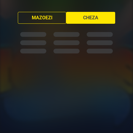
MAZOEZI
CHEZA