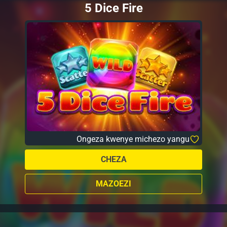
5 Dice Fire
Ongeza kwenye michezo yangu
CHEZA
MAZOEZI