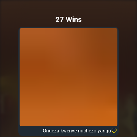
27 Wins
Ongeza kwenye michezo yangu